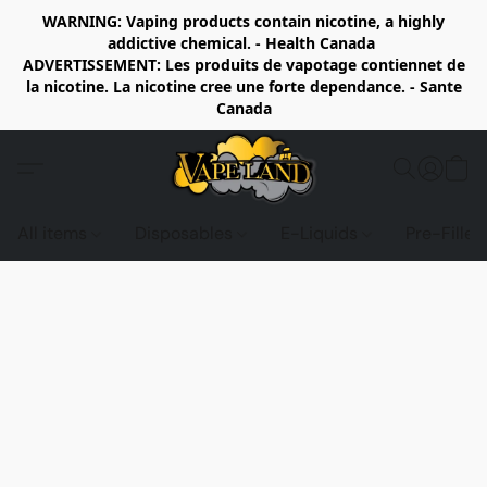
WARNING: Vaping products contain nicotine, a highly
addictive chemical. - Health Canada
ADVERTISSEMENT: Les produits de vapotage contiennet de
la nicotine. La nicotine cree une forte dependance. - Sante
Canada
All items
Disposables
E-Liquids
Pre-Fille