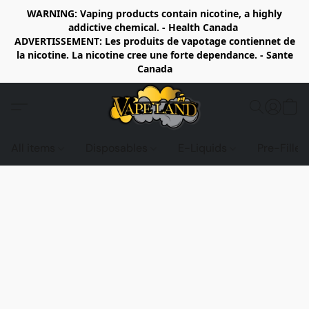
WARNING: Vaping products contain nicotine, a highly
addictive chemical. - Health Canada
ADVERTISSEMENT: Les produits de vapotage contiennet de
la nicotine. La nicotine cree une forte dependance. - Sante
Canada
All items
Disposables
E-Liquids
Pre-Fille