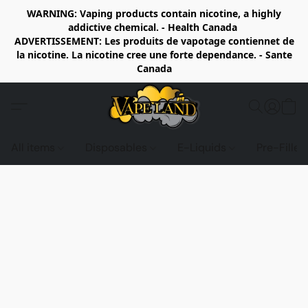
WARNING: Vaping products contain nicotine, a highly
addictive chemical. - Health Canada
ADVERTISSEMENT: Les produits de vapotage contiennet de
la nicotine. La nicotine cree une forte dependance. - Sante
Canada
All items
Disposables
E-Liquids
Pre-Fille