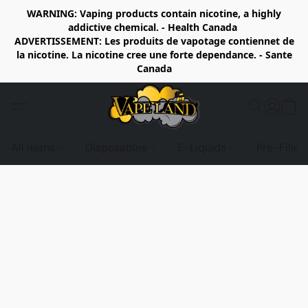
WARNING: Vaping products contain nicotine, a highly
addictive chemical. - Health Canada
ADVERTISSEMENT: Les produits de vapotage contiennet de
la nicotine. La nicotine cree une forte dependance. - Sante
Canada
All items
Disposables
E-Liquids
Pre-Fille