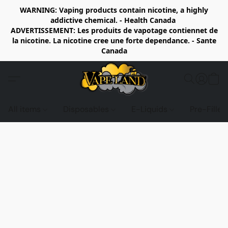
WARNING: Vaping products contain nicotine, a highly
addictive chemical. - Health Canada
ADVERTISSEMENT: Les produits de vapotage contiennet de
la nicotine. La nicotine cree une forte dependance. - Sante
Canada
All items
Disposables
E-Liquids
Pre-Fille