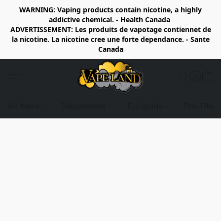
WARNING: Vaping products contain nicotine, a highly
addictive chemical. - Health Canada
ADVERTISSEMENT: Les produits de vapotage contiennet de
la nicotine. La nicotine cree une forte dependance. - Sante
Canada
All items
Disposables
E-Liquids
Pre-Fille