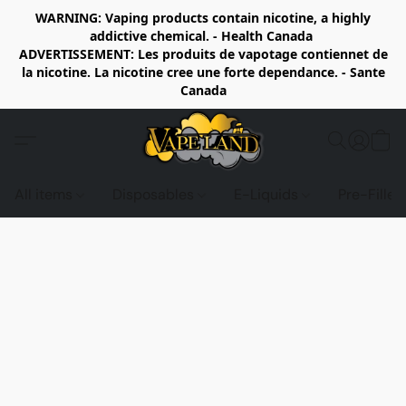
WARNING: Vaping products contain nicotine, a highly
addictive chemical. - Health Canada
ADVERTISSEMENT: Les produits de vapotage contiennet de
la nicotine. La nicotine cree une forte dependance. - Sante
Canada
All items
Disposables
E-Liquids
Pre-Fille