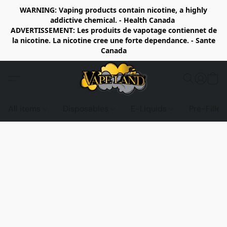
WARNING: Vaping products contain nicotine, a highly
addictive chemical. - Health Canada
ADVERTISSEMENT: Les produits de vapotage contiennet de
la nicotine. La nicotine cree une forte dependance. - Sante
Canada
All items
Disposables
E-Liquids
Pre-Fille