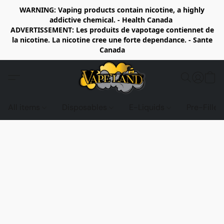
WARNING: Vaping products contain nicotine, a highly
addictive chemical. - Health Canada
ADVERTISSEMENT: Les produits de vapotage contiennet de
la nicotine. La nicotine cree une forte dependance. - Sante
Canada
All items
Disposables
E-Liquids
Pre-Fille