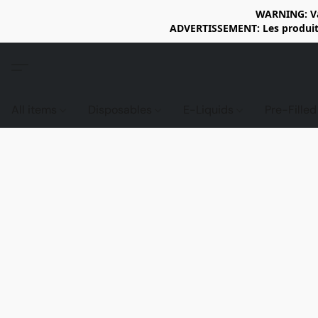
WARNING: Vap
ADVERTISSEMENT: Les produits 
All items
Disposables
E-Liquids
Pre-Fille