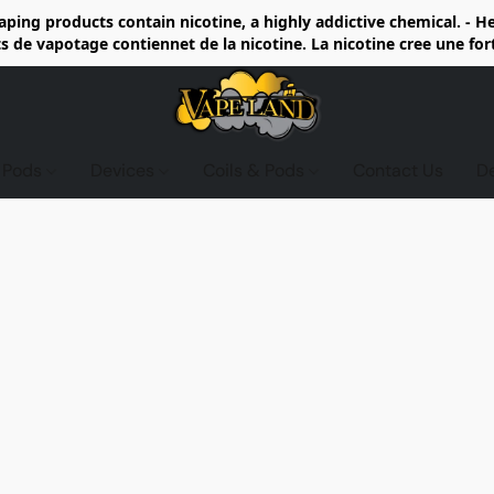
ing products contain nicotine, a highly addictive chemical. - 
de vapotage contiennet de la nicotine. La nicotine cree une fo
d Pods
Devices
Coils & Pods
Contact Us
D