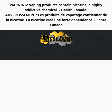
WARNING: Vaping products contain nicotine, a highly
addictive chemical. - Health Canada
ADVERTISSEMENT: Les produits de vapotage contiennet de
la nicotine. La nicotine cree une forte dependance. - Sante
Canada
All items
Disposables
E-Liquids
Pre-Fille