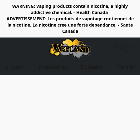
WARNING: Vaping products contain nicotine, a highly
addictive chemical. - Health Canada
ADVERTISSEMENT: Les produits de vapotage contiennet de
la nicotine. La nicotine cree une forte dependance. - Sante
Canada
All items
Disposables
E-Liquids
Pre-Fille