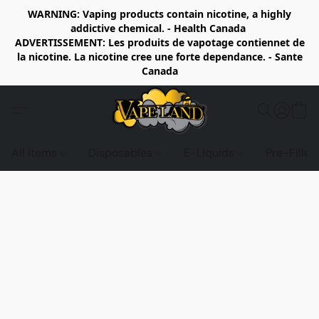
WARNING: Vaping products contain nicotine, a highly
addictive chemical. - Health Canada
ADVERTISSEMENT: Les produits de vapotage contiennet de
la nicotine. La nicotine cree une forte dependance. - Sante
Canada
All items
Disposables
E-Liquids
Pre-Fille