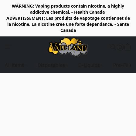
WARNING: Vaping products contain nicotine, a highly
addictive chemical. - Health Canada
ADVERTISSEMENT: Les produits de vapotage contiennet de
la nicotine. La nicotine cree une forte dependance. - Sante
Canada
All items
Disposables
E-Liquids
Pre-Fille