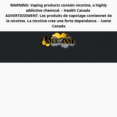
WARNING: Vaping products contain nicotine, a highly
addictive chemical. - Health Canada
ADVERTISSEMENT: Les produits de vapotage contiennet de
la nicotine. La nicotine cree une forte dependance. - Sante
Canada
All items
Disposables
E-Liquids
Pre-Fille