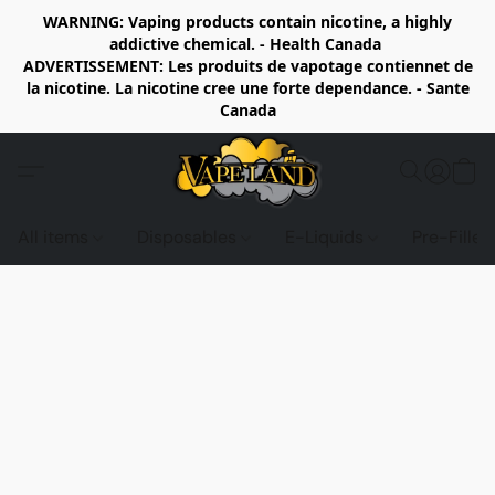
WARNING: Vaping products contain nicotine, a highly
addictive chemical. - Health Canada
ADVERTISSEMENT: Les produits de vapotage contiennet de
la nicotine. La nicotine cree une forte dependance. - Sante
Canada
All items
Disposables
E-Liquids
Pre-Fille