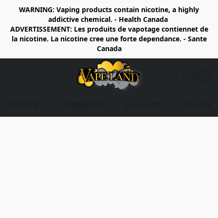
WARNING: Vaping products contain nicotine, a highly
addictive chemical. - Health Canada
ADVERTISSEMENT: Les produits de vapotage contiennet de
la nicotine. La nicotine cree une forte dependance. - Sante
Canada
All items
Disposables
E-Liquids
Pre-Fille