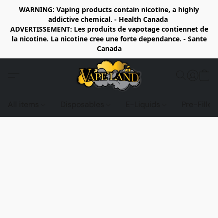
WARNING: Vaping products contain nicotine, a highly
addictive chemical. - Health Canada
ADVERTISSEMENT: Les produits de vapotage contiennet de
la nicotine. La nicotine cree une forte dependance. - Sante
Canada
All items
Disposables
E-Liquids
Pre-Fille