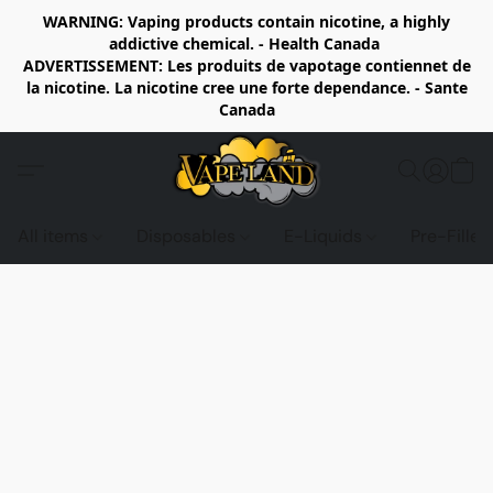
WARNING: Vaping products contain nicotine, a highly
addictive chemical. - Health Canada
ADVERTISSEMENT: Les produits de vapotage contiennet de
la nicotine. La nicotine cree une forte dependance. - Sante
Canada
All items
Disposables
E-Liquids
Pre-Fille