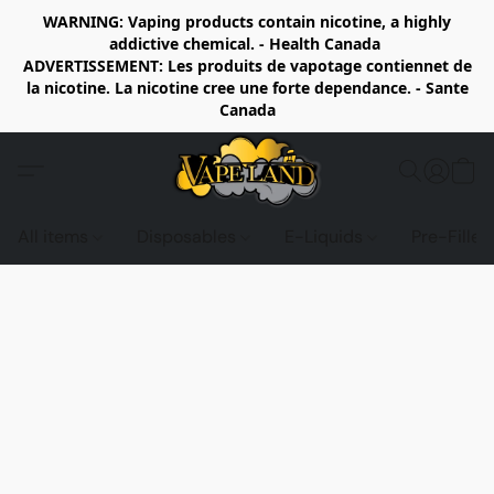
WARNING: Vaping products contain nicotine, a highly
addictive chemical. - Health Canada
ADVERTISSEMENT: Les produits de vapotage contiennet de
la nicotine. La nicotine cree une forte dependance. - Sante
Canada
All items
Disposables
E-Liquids
Pre-Fille