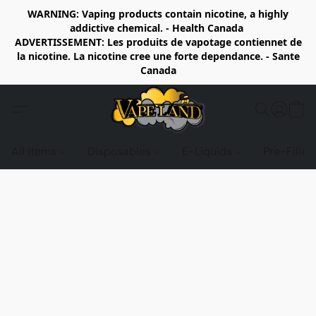
WARNING: Vaping products contain nicotine, a highly
addictive chemical. - Health Canada
ADVERTISSEMENT: Les produits de vapotage contiennet de
la nicotine. La nicotine cree une forte dependance. - Sante
Canada
All items
Disposables
E-Liquids
Pre-Fille