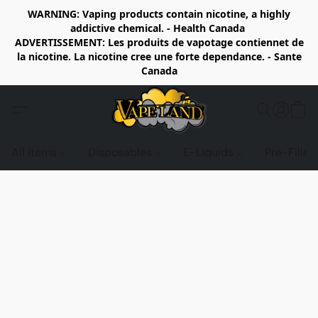
WARNING: Vaping products contain nicotine, a highly
addictive chemical. - Health Canada
ADVERTISSEMENT: Les produits de vapotage contiennet de
la nicotine. La nicotine cree une forte dependance. - Sante
Canada
All items
Disposables
E-Liquids
Pre-Fille