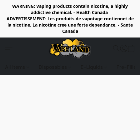
WARNING: Vaping products contain nicotine, a highly
addictive chemical. - Health Canada
ADVERTISSEMENT: Les produits de vapotage contiennet de
la nicotine. La nicotine cree une forte dependance. - Sante
Canada
All items
Disposables
E-Liquids
Pre-Fille