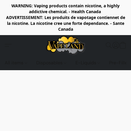
WARNING: Vaping products contain nicotine, a highly
addictive chemical. - Health Canada
ADVERTISSEMENT: Les produits de vapotage contiennet de
la nicotine. La nicotine cree une forte dependance. - Sante
Canada
All items
Disposables
E-Liquids
Pre-Fille