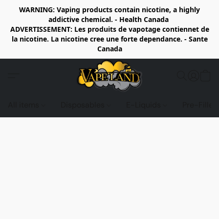
WARNING: Vaping products contain nicotine, a highly
addictive chemical. - Health Canada
ADVERTISSEMENT: Les produits de vapotage contiennet de
la nicotine. La nicotine cree une forte dependance. - Sante
Canada
All items
Disposables
E-Liquids
Pre-Fille