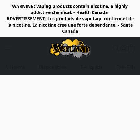
WARNING: Vaping products contain nicotine, a highly
addictive chemical. - Health Canada
ADVERTISSEMENT: Les produits de vapotage contiennet de
la nicotine. La nicotine cree une forte dependance. - Sante
Canada
All items
Disposables
E-Liquids
Pre-Fille