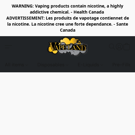
WARNING: Vaping products contain nicotine, a highly
addictive chemical. - Health Canada
ADVERTISSEMENT: Les produits de vapotage contiennet de
la nicotine. La nicotine cree une forte dependance. - Sante
Canada
All items
Disposables
E-Liquids
Pre-Fille