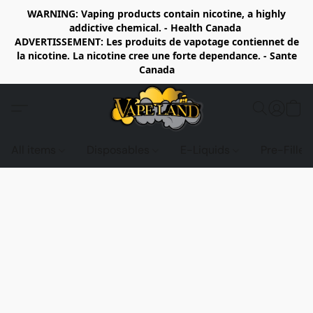
WARNING: Vaping products contain nicotine, a highly
addictive chemical. - Health Canada
ADVERTISSEMENT: Les produits de vapotage contiennet de
la nicotine. La nicotine cree une forte dependance. - Sante
Canada
All items
Disposables
E-Liquids
Pre-Fille