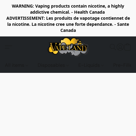
WARNING: Vaping products contain nicotine, a highly
addictive chemical. - Health Canada
ADVERTISSEMENT: Les produits de vapotage contiennet de
la nicotine. La nicotine cree une forte dependance. - Sante
Canada
All items
Disposables
E-Liquids
Pre-Fille