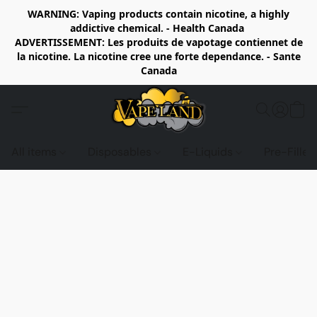
WARNING: Vaping products contain nicotine, a highly
addictive chemical. - Health Canada
ADVERTISSEMENT: Les produits de vapotage contiennet de
la nicotine. La nicotine cree une forte dependance. - Sante
Canada
All items
Disposables
E-Liquids
Pre-Fille