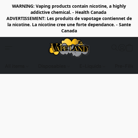
WARNING: Vaping products contain nicotine, a highly
addictive chemical. - Health Canada
ADVERTISSEMENT: Les produits de vapotage contiennet de
la nicotine. La nicotine cree une forte dependance. - Sante
Canada
All items
Disposables
E-Liquids
Pre-Fille