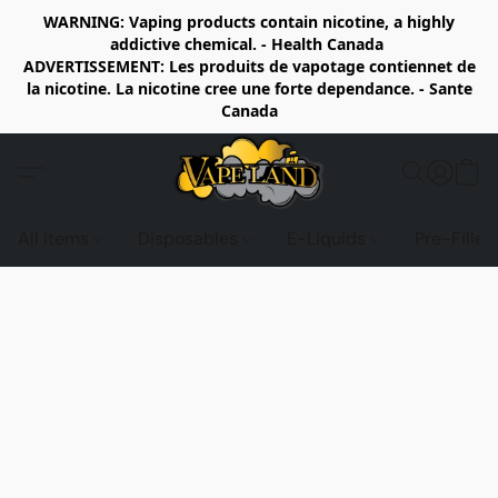
WARNING: Vaping products contain nicotine, a highly
addictive chemical. - Health Canada
ADVERTISSEMENT: Les produits de vapotage contiennet de
la nicotine. La nicotine cree une forte dependance. - Sante
Canada
All items
Disposables
E-Liquids
Pre-Fille