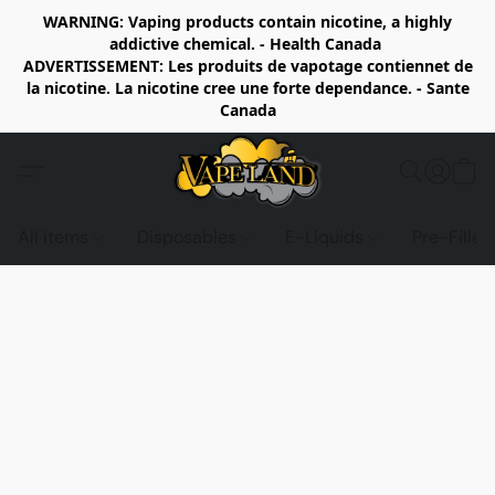
WARNING: Vaping products contain nicotine, a highly
addictive chemical. - Health Canada
ADVERTISSEMENT: Les produits de vapotage contiennet de
la nicotine. La nicotine cree une forte dependance. - Sante
Canada
All items
Disposables
E-Liquids
Pre-Fille