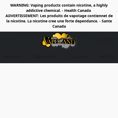
WARNING: Vaping products contain nicotine, a highly
addictive chemical. - Health Canada
ADVERTISSEMENT: Les produits de vapotage contiennet de
la nicotine. La nicotine cree une forte dependance. - Sante
Canada
All items
Disposables
E-Liquids
Pre-Fille