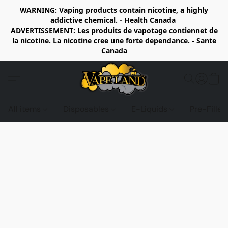
WARNING: Vaping products contain nicotine, a highly
addictive chemical. - Health Canada
ADVERTISSEMENT: Les produits de vapotage contiennet de
la nicotine. La nicotine cree une forte dependance. - Sante
Canada
All items
Disposables
E-Liquids
Pre-Fille