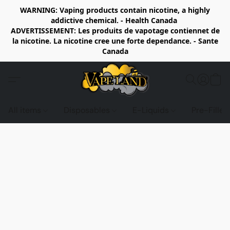
WARNING: Vaping products contain nicotine, a highly
addictive chemical. - Health Canada
ADVERTISSEMENT: Les produits de vapotage contiennet de
la nicotine. La nicotine cree une forte dependance. - Sante
Canada
All items
Disposables
E-Liquids
Pre-Fille