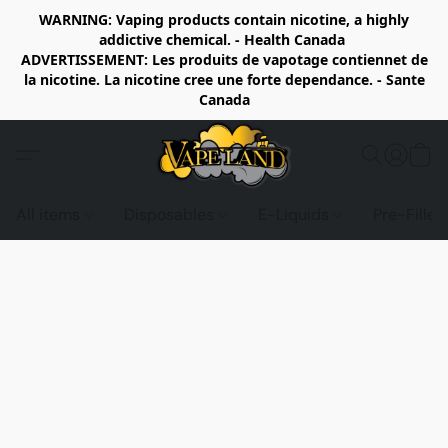
WARNING: Vaping products contain nicotine, a highly
addictive chemical. - Health Canada
ADVERTISSEMENT: Les produits de vapotage contiennet de
la nicotine. La nicotine cree une forte dependance. - Sante
Canada
All items
Disposables
E-Liquids
Pre-Fille