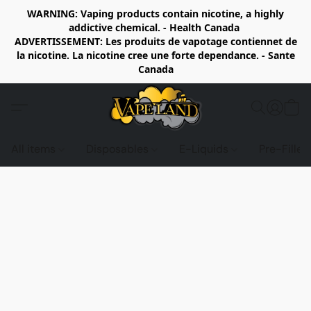
WARNING: Vaping products contain nicotine, a highly
addictive chemical. - Health Canada
ADVERTISSEMENT: Les produits de vapotage contiennet de
la nicotine. La nicotine cree une forte dependance. - Sante
Canada
All items
Disposables
E-Liquids
Pre-Fille