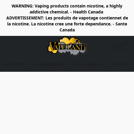
WARNING: Vaping products contain nicotine, a highly
addictive chemical. - Health Canada
ADVERTISSEMENT: Les produits de vapotage contiennet de
la nicotine. La nicotine cree une forte dependance. - Sante
Canada
All items
Disposables
E-Liquids
Pre-Fille