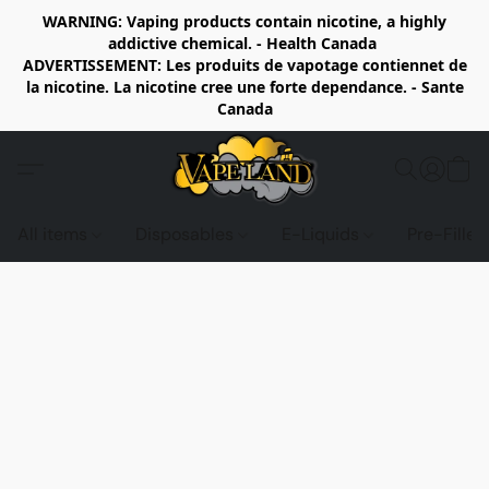
WARNING: Vaping products contain nicotine, a highly
addictive chemical. - Health Canada
ADVERTISSEMENT: Les produits de vapotage contiennet de
la nicotine. La nicotine cree une forte dependance. - Sante
Canada
All items
Disposables
E-Liquids
Pre-Fille