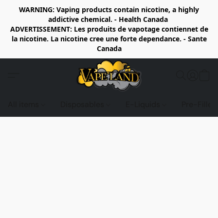
WARNING: Vaping products contain nicotine, a highly
addictive chemical. - Health Canada
ADVERTISSEMENT: Les produits de vapotage contiennet de
la nicotine. La nicotine cree une forte dependance. - Sante
Canada
All items
Disposables
E-Liquids
Pre-Fille